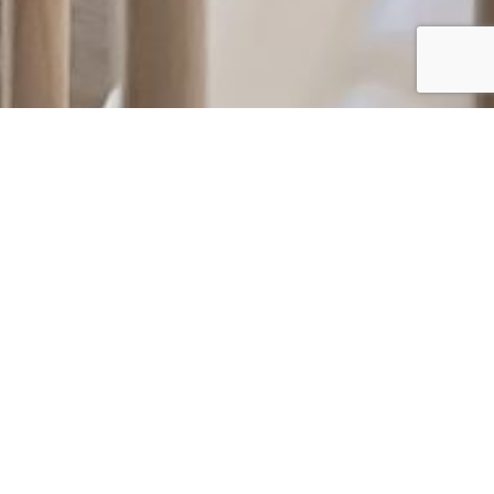
Une solution simple à mettre en
place
pour les entreprises
Mettre en place une solution d’accueil ne doit pas être un casse-
tête. Nous avons pensé une organisation fluide, claire et sans
contrainte pour l’entreprise. Nous nous occupons de toute la
partie administrative, de A à Z.
Votre seul rôle : faire le choix de prendre soin de vos salariés, en